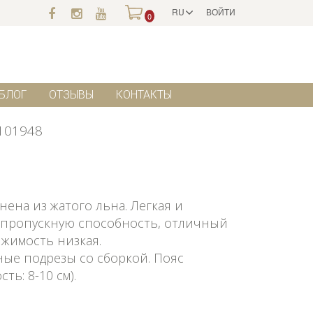
RU
ВОЙТИ
0
БЛОГ
ОТЗЫВЫ
КОНТАКТЫ
101948
ена из жатого льна. Легкая и
 пропускную способность, отличный
яжимость низкая.
ые подрезы со сборкой. Пояс
ть: 8-10 см).