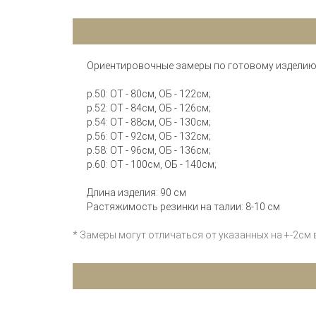
Ориентировочные замеры по готовому изделию
р.50: ОТ - 80см, ОБ - 122см;
р.52: ОТ - 84см, ОБ - 126см;
р.54: ОТ - 88см, ОБ - 130см;
р.56: ОТ - 92см, ОБ - 132см;
р.58: ОТ - 96см, ОБ - 136см;
р.60: ОТ - 100см, ОБ - 140см;
Длина изделия: 90 см
Растяжимость резинки на талии: 8-10 см
* Замеры могут отличаться от указанных на +-2см