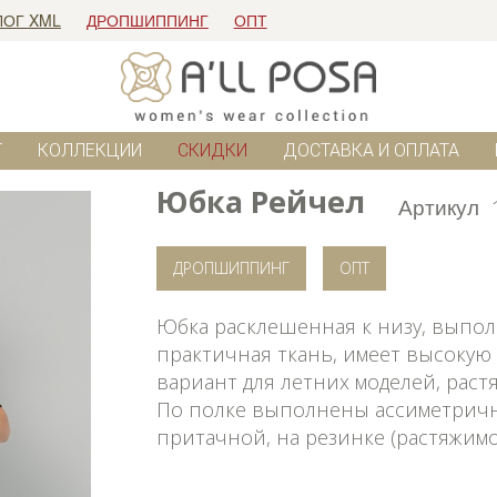
ЛОГ XML
ДРОПШИППИНГ
ОПТ
Г
КОЛЛЕКЦИИ
СКИДКИ
ДОСТАВКА И ОПЛАТА
Юбка Рейчел
Артикул
ДРОПШИППИНГ
ОПТ
Юбка расклешенная к низу, выполн
практичная ткань, имеет высокую
вариант для летних моделей, раст
По полке выполнены ассиметричн
притачной, на резинке (растяжимос