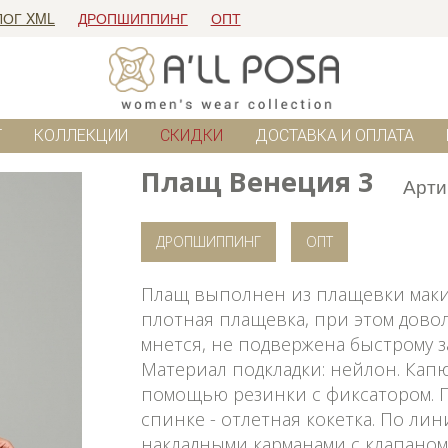
ЛОГ XML
ДРОПШИППИНГ
ОПТ
Г
КОЛЛЕКЦИИ
СКИДКИ
ДОСТАВКА И ОПЛАТА
Плащ Венеция 3
Арти
ДРОПШИППИНГ
ОПТ
Плащ выполнен из плащевки маки
плотная плащевка, при этом довол
мнется, не подвержена быстрому 
Материал подкладки: нейлон. Кап
помощью резинки с фиксатором. 
спинке - отлетная кокетка. По лин
накладными карманами с клапаном 