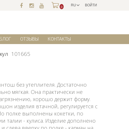
RU
ВОЙТИ
0
БЛОГ
ОТЗЫВЫ
КОНТАКТЫ
кул
101665
нтош без утеплителя. Достаточно
ьно мягкая. Она практически не
загрязнению, хорошо держит форму.
юшон изделия втачной, регулируется с
По полке выполнены кокетки, по
ии талии - кулиса. Изделие дополнено
и слева вверху по полке - карман на