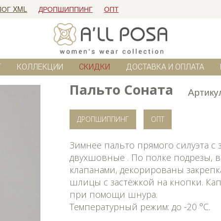
ЛОГ XML
ДРОПШИППИНГ
ОПТ
Г
КОЛЛЕКЦИИ
СКИДКИ
ДОСТАВКА И ОПЛАТА
Пальто Соната
Артику
ДРОПШИППИНГ
ОПТ
Зимнее пальто прямого силуэта с 
двухшовные . По полке подрезы, 
клапанами, декорированы закрепка
шлицы с застёжкой на кнопки. Ка
при помощи шнура.
Температурный режим: до -20 °C.