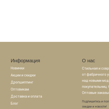
Информация
О нас
Новинки
Стильная и сов
от фабричного у
Акции и скидки
над новыми мод
Дропшиппинг
покупательниц.
Оптовикам
Оптовые заказы.
Доставка и оплата
Подпишитесь и пол
Блог
скидки и новости!