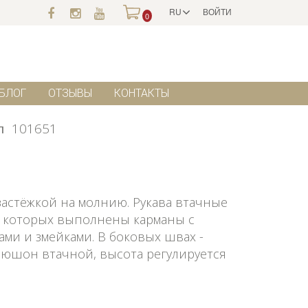
RU
ВОЙТИ
0
БЛОГ
ОТЗЫВЫ
КОНТАКТЫ
л
101651
застёжкой на молнию. Рукава втачные
в которых выполнены карманы с
ми и змейками. В боковых швах -
пюшон втачной, высота регулируется