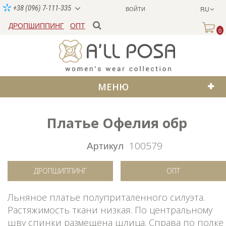
+38 (096) 7-111-335
ВОЙТИ
RU
ДРОПШИППИНГ
ОПТ
0
МЕНЮ
Платье Офелия обр
Артикул
100579
ДРОПШИППИНГ
ОПТ
Льняное платье полуприталенного силуэта.
Растяжимость ткани низкая. По центральному
шву спинки размещена шлица. Справа по полке