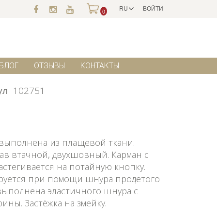
RU
ВОЙТИ
0
БЛОГ
ОТЗЫВЫ
КОНТАКТЫ
ул
102751
, выполнена из плащевой ткани.
укав втачной, двухшовный. Карман с
астегивается на потайную кнопку.
руется при помощи шнура продетого
я выполнена эластичного шнура с
ны. Застёжка на змейку.