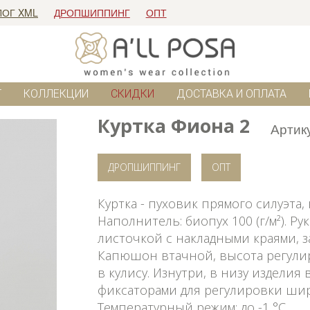
ЛОГ XML
ДРОПШИППИНГ
ОПТ
Г
КОЛЛЕКЦИИ
СКИДКИ
ДОСТАВКА И ОПЛАТА
Куртка Фиона 2
Артик
ДРОПШИППИНГ
ОПТ
Куртка - пуховик прямого силуэта
Наполнитель: биопух 100 (г/м²). Р
листочкой с накладными краями, з
Капюшон втачной, высота регули
в кулису. Изнутри, в низу издели
фиксаторами для регулировки шири
Температурный режим: до -1 °C.