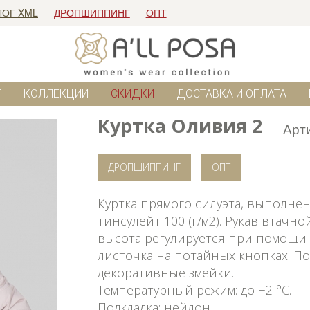
ЛОГ XML
ДРОПШИППИНГ
ОПТ
Г
КОЛЛЕКЦИИ
СКИДКИ
ДОСТАВКА И ОПЛАТА
Куртка Оливия 2
Арт
ДРОПШИППИНГ
ОПТ
Куртка прямого силуэта, выполне
тинсулейт 100 (г/м2). Рукав втач
высота регулируется при помощи 
листочка на потайных кнопках. П
декоративные змейки.
Температурный режим: до +2 °C.
Подкладка: нейлон.