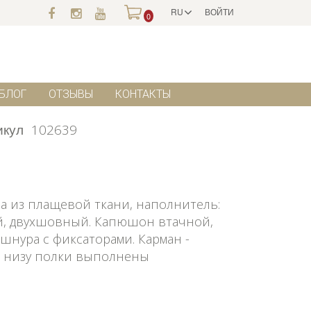
RU
ВОЙТИ
0
БЛОГ
ОТЗЫВЫ
КОНТАКТЫ
икул
102639
на из плащевой ткани, наполнитель:
ной, двухшовный. Капюшон втачной,
шнура с фиксаторами. Карман -
о низу полки выполнены