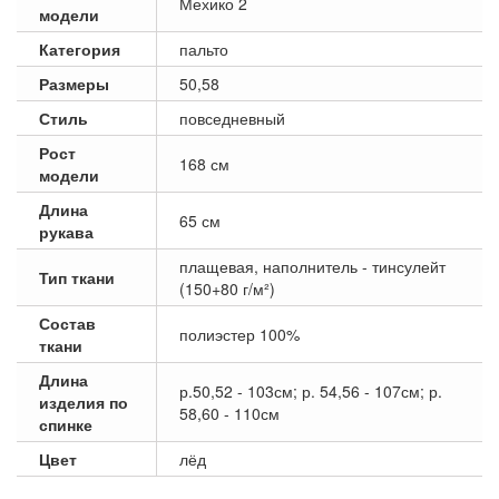
Мехико 2
модели
Категория
пальто
Размеры
50,58
Стиль
повседневный
Рост
168 см
модели
Длина
65 см
рукава
плащевая, наполнитель - тинсулейт
Тип ткани
(150+80 г/м²)
Состав
полиэстер 100%
ткани
Длина
р.50,52 - 103см; р. 54,56 - 107см; р.
изделия по
58,60 - 110см
спинке
Цвет
лёд