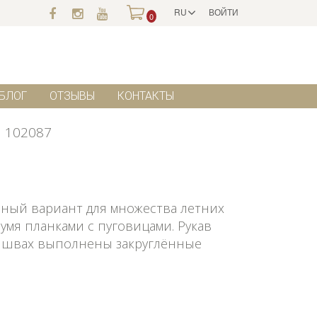
RU
ВОЙТИ
0
БЛОГ
ОТЗЫВЫ
КОНТАКТЫ
102087
льный вариант для множества летних
умя планками с пуговицами. Рукав
 швах выполнены закруглённые