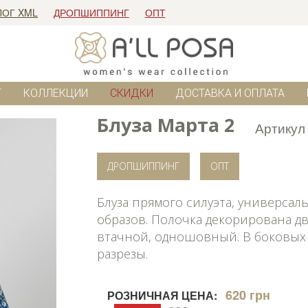
ЛОГ XML
ДРОПШИППИНГ
ОПТ
Г
КОЛЛЕКЦИИ
СКИДКИ
ДОСТАВКА И ОПЛАТА
Блуза Марта 2
Артикул
ДРОПШИППИНГ
ОПТ
Блуза прямого силуэта, универса
образов. Полочка декорирована дв
втачной, одношовный. В боковых
разрезы.
620 грн
РОЗНИЧНАЯ ЦЕНА: