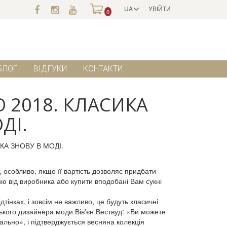
UA
УВІЙТИ
0
БЛОГ
ВІДГУКИ
КОНТАКТИ
О 2018. КЛАСИКА
ДІ.
, особливо, якщо її вартість дозволяє придбати
кню від виробника або купити вподобані Вам сукні
тінках, і зовсім не важливо, це будуть класичні
ького дизайнера моди Вів'єн Вествуд: «Ви можете
уально», і підтверджується весняна колекція