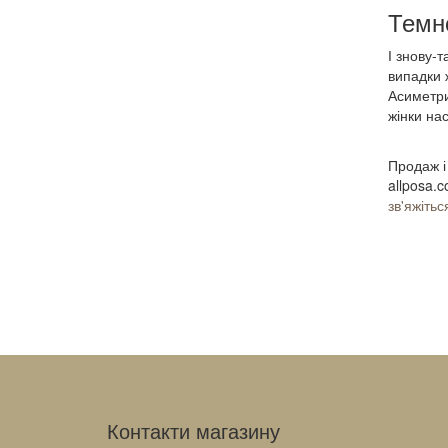
Темн
І знову-т
випадки 
Асиметри
жінки на
Продаж 
allposa.
зв'яжіть
Контакти магазину