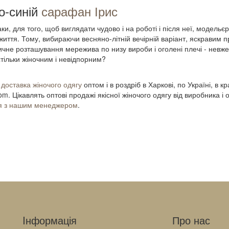
о-синій
сарафан Ірис
аки, для того, щоб виглядати чудово і на роботі і після неї, модель
життя. Тому, вибираючи весняно-літній вечірній варіант, яскравим
чне розташування мережива по низу вироби і оголені плечі - невже
стільки жіночним і невідпорним?
і
доставка жіночого одягу
оптом і в роздріб в Харкові, по Україні, в 
com. Цікавлять оптові продажі якісної жіночого одягу від виробник
ся з нашим менеджером
.
Iнформація
Про нас