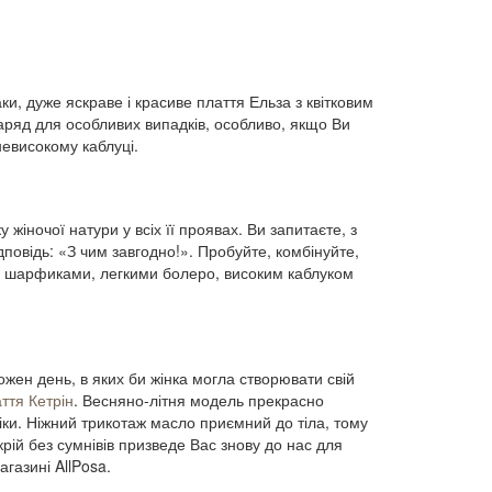
и, дуже яскраве і красиве плаття Ельза з квітковим
аряд для особливих випадків, особливо, якщо Ви
невисокому каблуці.
 жіночої натури у всіх її проявах. Ви запитаєте, з
ідповідь: «З чим завгодно!». Пробуйте, комбінуйте,
ми шарфиками, легкими болеро, високим каблуком
кожен день, в яких би жінка могла створювати свій
ття Кетрін
. Весняно-літня модель прекрасно
ліки. Ніжний трикотаж масло приємний до тіла, тому
рій без сумнівів призведе Вас знову до нас для
газині AllPosa.