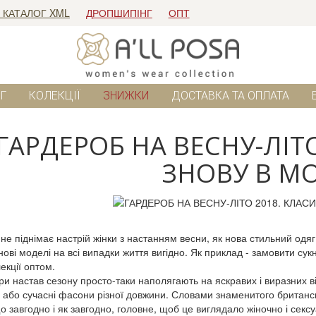
 КАТАЛОГ XML
ДРОПШИПІНГ
ОПТ
Г
КОЛЕКЦІЇ
ЗНИЖКИ
ДОСТАВКА ТА ОПЛАТА
ГАРДЕРОБ НА ВЕСНУ-ЛІТ
ЗНОВУ В МО
 не піднімає настрій жінки з настанням весни, як нова стильний одяг
нові моделі на всі випадки життя вигідно. Як приклад - замовити су
екції оптом.
и настав сезону просто-таки наполягають на яскравих і виразних від
ні або сучасні фасони різної довжини. Словами знаменитого британс
о завгодно і як завгодно, головне, щоб це виглядало жіночно і секс