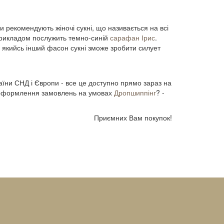
єри рекомендують жіночі сукні, що називається на всі
 прикладом послужить темно-синій
сарафан Ірис
.
 якийсь інший фасон сукні зможе зробити силует
країни СНД і Європи - все це доступно прямо зараз на
а і оформлення замовлень на умовах
Дропшиппінг
? -
Приємних Вам покупок!