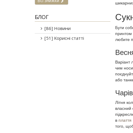
Всі знижки
шикарних
Сукн
БЛОГ
Бути соб
[86] Новини
принтом 
[51] Корисні статті
любите п
Весн
Варіант л
чим нос
поєднуйт
або танк
Чарі
Літня ко
власний 
підкресл
в
плаття 
того, що