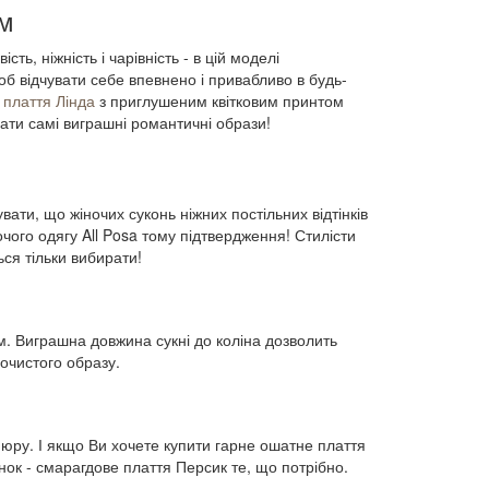
ом
вість, ніжність і чарівність - в цій моделі
б відчувати себе впевнено і привабливо в будь-
е
плаття Лінда
з приглушеним квітковим принтом
вати самі виграшні романтичні образи!
ати, що жіночих суконь ніжних постільних відтінків
чого одягу All Posa тому підтвердження! Стилісти
ся тільки вибирати!
. Виграшна довжина сукні до коліна дозволить
рочистого образу.
пюру. І якщо Ви хочете купити гарне ошатне плаття
ок - смарагдове плаття Персик те, що потрібно.