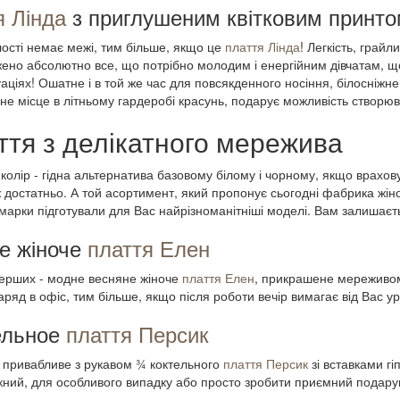
я Лінда
з приглушеним квітковим принт
ості немає межі, тим більше, якщо це
плаття Лінда
! Легкість, грайли
ено абсолютно все, що потрібно молодим і енергійним дівчатам, що
уаціях! Ошатне і в той же час для повсякденного носіння, білосніжн
дне місце в літньому гардеробі красунь, подарує можливість створю
ття з делікатного мережива
колір - гідна альтернатива базовому білому і чорному, якщо враховув
ж достатньо. А той асортимент, який пропонує сьогодні фабрика жіно
 марки підготували для Вас найрізноманітніші моделі. Вам залишаєть
е жіноче
плаття Елен
перших - модне весняне жіноче
плаття Елен
, прикрашене мереживом
аряд в офіс, тим більше, якщо після роботи вечір вимагає від Вас у
ельное
плаття Персик
привабливе з рукавом ¾ коктельного
плаття Персик
зі вставками гі
кний, для особливого випадку або просто зробити приємний подарун