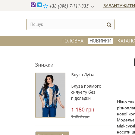
ЗАВАНТАЖИТИ
+38 (096) 7-111-335
ГОЛОВНА
НОВИНКИ
КАТАЛО
Знижки
Блуза Луіза
Блуза прямого
силуету без
підкладки....
Ніщо так
різнопла
1 180 грн
нової кол
1 300 грн
Модельєр
міді-сук
носити щ