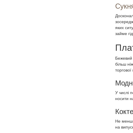
Сукн
Досконал
зосередж
яких сит
займе гі
Пла
Бежевий 
більш ні
торгової
Модн
У числі 
носити н
Кокт
Не менш 
на випус