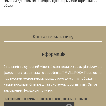
вимогам для великих розмірів, щоб формувати гармонійний
образ.
Контакти магазину
Iнформація
Стильний та сучасний жіночий одяг великих розмірів size+ від
фабричного українського виробника TM ALL POSA. Працюючи
над новими моделями, ми враховуємо думки та побажання
наших покупців. Співпраця за системою дропшіппінг. Оптові
замовлення. Роздрібні покупки.
Підпишіться та отримайте найцікавіші акції, знижки та новини!