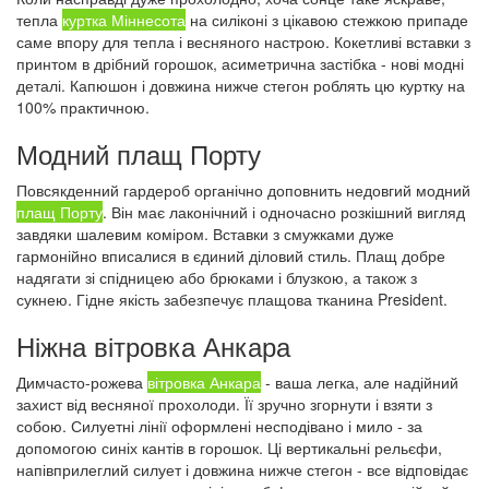
тепла
куртка Міннесота
на силіконі з цікавою стежкою припаде
саме впору для тепла і весняного настрою. Кокетливі вставки з
принтом в дрібний горошок, асиметрична застібка - нові модні
деталі. Капюшон і довжина нижче стегон роблять цю куртку на
100% практичною.
Модний плащ Порту
Повсякденний гардероб органічно доповнить недовгий модний
плащ Порту
. Він має лаконічний і одночасно розкішний вигляд
завдяки шалевим коміром. Вставки з смужками дуже
гармонійно вписалися в єдиний діловий стиль. Плащ добре
надягати зі спідницею або брюками і блузкою, а також з
сукнею. Гідне якість забезпечує плащова тканина President.
Ніжна вітровка Анкара
Димчасто-рожева
вітровка Анкара
- ваша легка, але надійний
захист від весняної прохолоди. Її зручно згорнути і взяти з
собою. Силуетні лінії оформлені несподівано і мило - за
допомогою синіх кантів в горошок. Ці вертикальні рельєфи,
напівприлеглий силует і довжина нижче стегон - все відповідає