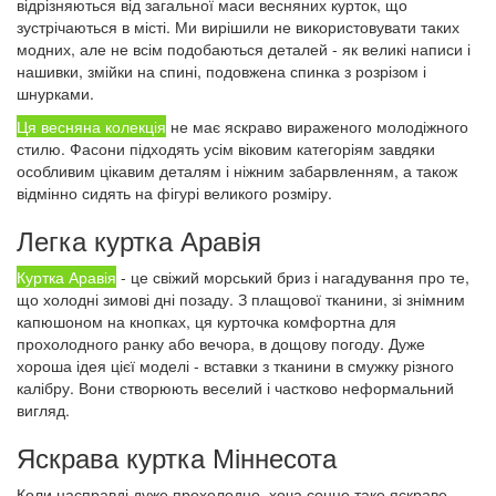
відрізняються від загальної маси весняних курток, що
зустрічаються в місті. Ми вирішили не використовувати таких
модних, але не всім подобаються деталей - як великі написи і
нашивки, змійки на спині, подовжена спинка з розрізом і
шнурками.
Ця
весняна колекція
не має яскраво вираженого молодіжного
стилю. Фасони підходять усім віковим категоріям завдяки
особливим цікавим деталям і ніжним забарвленням, а також
відмінно сидять на фігурі великого розміру.
Легка куртка Аравія
Куртка Аравія
- це свіжий морський бриз і нагадування про те,
що холодні зимові дні позаду. З плащової тканини, зі знімним
капюшоном на кнопках, ця курточка комфортна для
прохолодного ранку або вечора, в дощову погоду. Дуже
хороша ідея цієї моделі - вставки з тканини в смужку різного
калібру. Вони створюють веселий і частково неформальний
вигляд.
Яскрава куртка Міннесота
Коли насправді дуже прохолодно, хоча сонце таке яскраве,