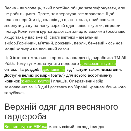
Весна - як хлопець, який постійно обіцяє зателефонувати, але
не робить цього. Проте, температура все ж зростає. Щоб
плавно перейти від холодів до цього тепла, прийшов час
звернути увагу на легку верхній одяг - жіночі куртки, вітровки,
плащі. Коли темні куртки здаються занадто важкими (особливо,
якщо така у вас вже є), світлі відтінки - ідеальний
вибор.Горчічний, м'ятний, рожевий, перли, бежевий - ось нові
модні кольори на весняний сезон.
Цей інтернет-магазин - торгова площадка від виробника ТМ All
Posa. Тому тут можна купити недорого
демісезонні куртки
оптом. На роздріб і
дропшіппінг
від 1 штуки також низькі ціни.
Доступні великі розміри (батал) для всього асортименту
новинок
жіночих
курток
і плащів. Оперативний збір
замовлення за 1-3 дні і доставка по Україні, країнам ближнього
зарубіжжя.
Верхній одяг для весняного
гардероба
Весняні куртки AllPosa
мають свіжий погляд і вигідно