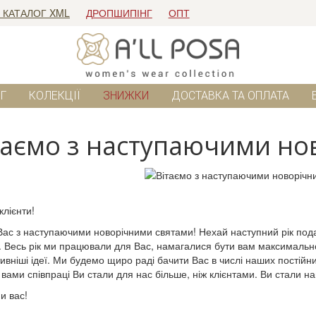
 КАТАЛОГ XML
ДРОПШИПІНГ
ОПТ
Г
КОЛЕКЦІЇ
ЗНИЖКИ
ДОСТАВКА ТА ОПЛАТА
таємо з наступаючими но
клієнти!
Вас з наступаючими новорічними святами! Нехай наступний рік подарує
 Весь рік ми працювали для Вас, намагалися бути вам максимальн
ивніші ідеї. Ми будемо щиро раді бачити Вас в числі наших постійних
 вами співпраці Ви стали для нас більше, ніж клієнтами. Ви стали 
и вас!