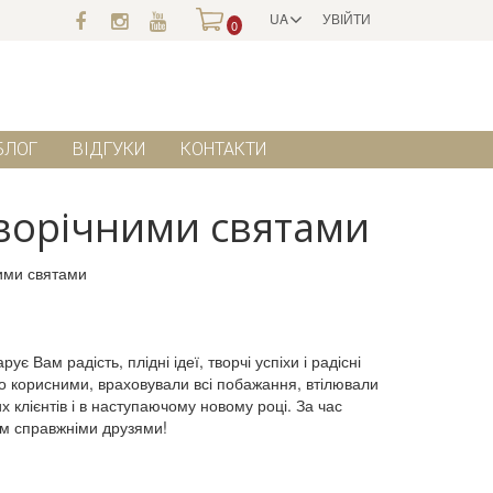
UA
УВІЙТИ
0
БЛОГ
ВІДГУКИ
КОНТАКТИ
ворічними святами
 Вам радість, плідні ідеї, творчі успіхи і радісні
о корисними, враховували всі побажання, втілювали
 клієнтів і в наступаючому новому році. За час
нам справжніми друзями!