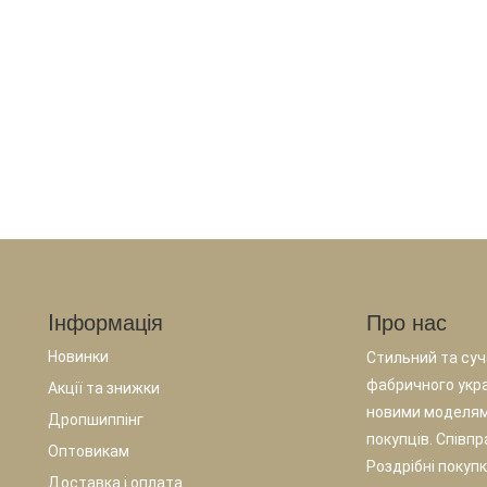
Iнформація
Про нас
Новинки
Стильний та суча
фабричного укр
Акції та знижки
новими моделям
Дропшиппінг
покупців. Співп
Оптовикам
Роздрібні покупк
Доставка і оплата