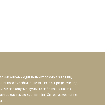
сний жіночий одяг великих розмірів size+ від
аїнського виробника TM ALL POSA. Працюючи над
и, ми враховуємо думки та побажання наших
раця за системою дропшіппінг. Оптові замовлення.
и.