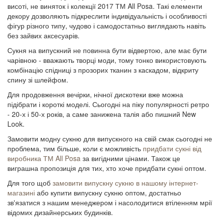
висоті, не виняток і колекції 2017 ТМ All Posa. Такі елементи
декору дозволяють підкреслити індивідуальність і особливості
фігур різного типу, чудово і самодостатньо виглядають навіть
без зайвих аксесуарів.
Сукня на випускний не повинна бути відвертою, але має бути
чарівною - вважають творці моди, тому тонко використовують
комбінацію спідниці з прозорих тканин з каскадом, відкриту
спину зі шлейфом.
Для продовження вечірки, нічної дискотеки вже можна
підібрати і короткі моделі. Сьогодні на піку популярності ретро
- 20-х і 50-х років, а саме занижена талія або пишний New
Look.
Замовити модну сукню для випускного на свій смак сьогодні не
проблема, тим більше, коли є можливість
придбати сукні від
виробника ТМ All Posa
за вигідними цінами. Також це
виграшна пропозиція для тих, хто хоче придбати сукні оптом.
Для того щоб
замовити випускну сукню в нашому інтернет-
магазині
або купити випускну сукню оптом, достатньо
зв'язатися з нашим менеджером і насолодитися втіленням мрії
відомих дизайнерських будинків.