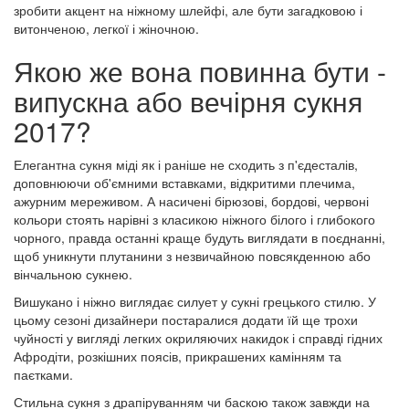
зробити акцент на ніжному шлейфі, але бути загадковою і
витонченою, легкої і жіночною.
Якою же вона повинна бути -
випускна або вечірня сукня
2017?
Елегантна сукня міді як і раніше не сходить з п'єдесталів,
доповнюючи об'ємними вставками, відкритими плечима,
ажурним мереживом. А насичені бірюзові, бордові, червоні
кольори стоять нарівні з класикою ніжного білого і глибокого
чорного, правда останні краще будуть виглядати в поєднанні,
щоб уникнути плутанини з незвичайною повсякденною або
вінчальною сукнею.
Вишукано і ніжно виглядає силует у сукні грецького стилю. У
цьому сезоні дизайнери постаралися додати їй ще трохи
чуйності у вигляді легких окриляючих накидок і справді гідних
Афродіти, розкішних поясів, прикрашених камінням та
паєтками.
Стильна сукня з драпіруванням чи баскою також завжди на